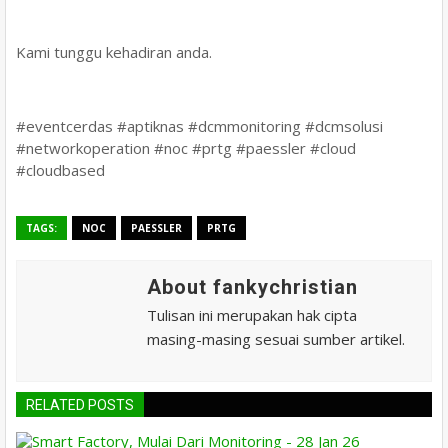
Kami tunggu kehadiran anda.
#eventcerdas #aptiknas #dcmmonitoring #dcmsolusi
#networkoperation #noc #prtg #paessler #cloud
#cloudbased
TAGS:
NOC
PAESSLER
PRTG
About fankychristian
Tulisan ini merupakan hak cipta
masing-masing sesuai sumber artikel.
RELATED POSTS