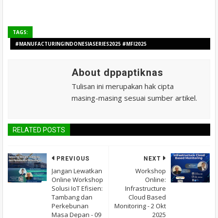
TAGS:
#MANUFACTURINGINDONESIASERIES2025 #MFI2025
#WEBINARMANUFAKTUR #AIERP #TALENT #ESG #FREEWEBINAR
About dppaptiknas
Tulisan ini merupakan hak cipta
masing-masing sesuai sumber artikel.
RELATED POSTS
PREVIOUS
NEXT
Jangan Lewatkan
Workshop
Online Workshop
Online:
Solusi IoT Efisien:
Infrastructure
Tambang dan
Cloud Based
Perkebunan
Monitoring - 2 Okt
Masa Depan - 09
2025