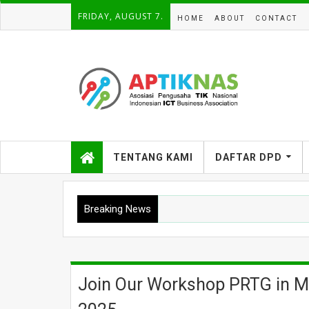
FRIDAY, AUGUST 7.
HOME
ABOUT
CONTACT
APTIKNAS Asosiasi Pengusaha
Teknologi Informasi dan Komunikasi
(TIK) Nasional - Indonesian
TENTANG KAMI
DAFTAR DPD
Information and Communication
Technology (ICT) Business
Association
Breaking News
Join Our Workshop PRTG in Ma