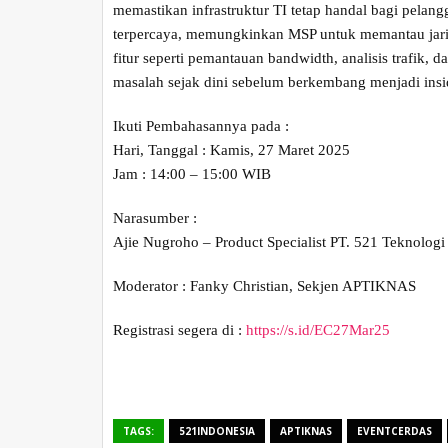
memastikan infrastruktur TI tetap handal bagi pela
terpercaya, memungkinkan MSP untuk memantau jaring
fitur seperti pemantauan bandwidth, analisis trafik
masalah sejak dini sebelum berkembang menjadi insi
Ikuti Pembahasannya pada :
Hari, Tanggal : Kamis, 27 Maret 2025
Jam : 14:00 – 15:00 WIB
Narasumber :
Ajie Nugroho – Product Specialist PT. 521 Teknologi
Moderator : Fanky Christian, Sekjen APTIKNAS
Registrasi segera di :
https://s.id/EC27Mar25
TAGS:
521INDONESIA
APTIKNAS
EVENTCERDAS