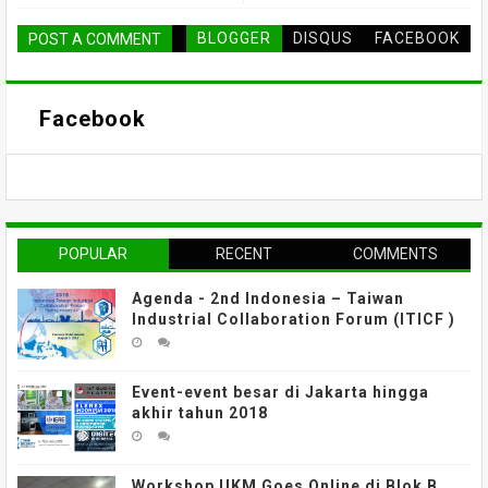
BLOGGER
DISQUS
FACEBOOK
POST A COMMENT
Facebook
POPULAR
RECENT
COMMENTS
Agenda - 2nd Indonesia – Taiwan
Industrial Collaboration Forum (ITICF )
Event-event besar di Jakarta hingga
akhir tahun 2018
Workshop UKM Goes Online di Blok B