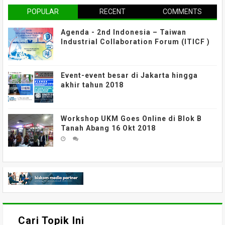
POPULAR
RECENT
COMMENTS
Agenda - 2nd Indonesia – Taiwan
Industrial Collaboration Forum (ITICF )
Event-event besar di Jakarta hingga
akhir tahun 2018
Workshop UKM Goes Online di Blok B
Tanah Abang 16 Okt 2018
Cari Topik Ini